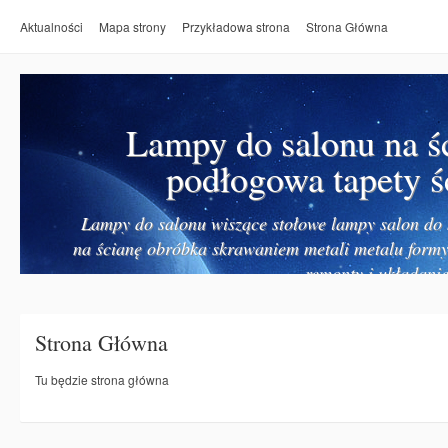
Aktualności
Mapa strony
Przykładowa strona
Strona Główna
Lampy do salonu na ś
podłogowa tapety ś
Lampy do salonu wiszące stołowe lampy salon do k
na ścianę obróbka skrawaniem metali metalu form
remonty i układanie
Strona Główna
Tu będzie strona główna