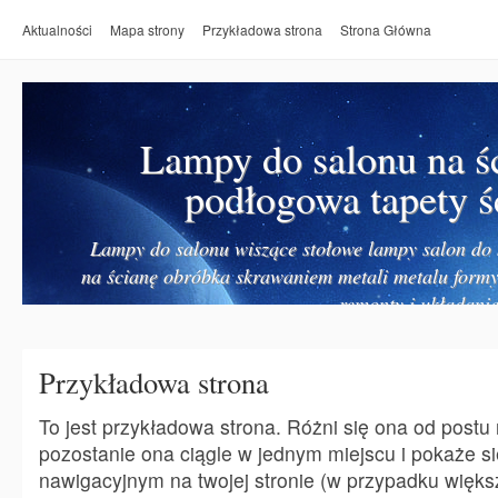
Aktualności
Mapa strony
Przykładowa strona
Strona Główna
Lampy do salonu na ś
podłogowa tapety ś
Lampy do salonu wiszące stołowe lampy salon do k
na ścianę obróbka skrawaniem metali metalu form
remonty i układanie
Przykładowa strona
To jest przykładowa strona. Różni się ona od postu
pozostanie ona ciągle w jednym miejscu i pokaże s
nawigacyjnym na twojej stronie (w przypadku więks