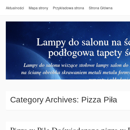
Aktualności
Mapa strony
Przykładowa strona
Strona Główna
Lampy do salonu na ś
podłogowa tapety ś
Lampy do salonu wiszące stołowe lampy salon do k
na ścianę obróbka skrawaniem metali metalu form
remonty i układanie
Category Archives:
Pizza Piła