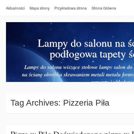
Aktualności
Mapa strony
Przykładowa strona
Strona Główna
Lampy do salonu na ś
podłogowa tapety ś
Lampy do salonu wiszące stołowe lampy salon do k
na ścianę obróbka skrawaniem metali metalu form
remonty i układanie
Tag Archives:
Pizzeria Piła