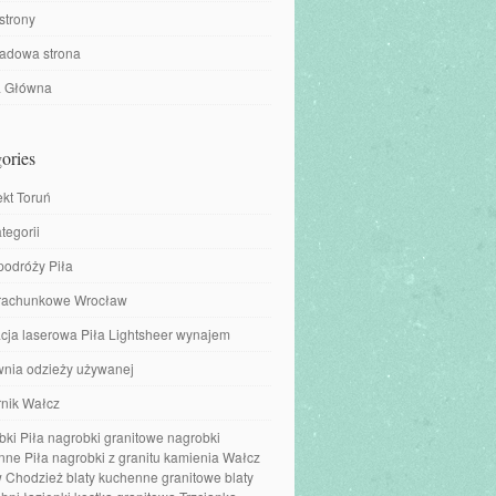
strony
ładowa strona
a Główna
ories
ekt Toruń
tegorii
podróży Piła
 rachunkowe Wrocław
cja laserowa Piła Lightsheer wynajem
wnia odzieży używanej
nik Wałcz
ki Piła nagrobki granitowe nagrobki
ne Piła nagrobki z granitu kamienia Wałcz
 Chodzież blaty kuchenne granitowe blaty