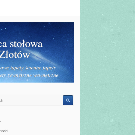
ca stołowa
 Złotów
owe tapety ścienne tapety
ety zewnętrzne wewnętrzne
s
ności