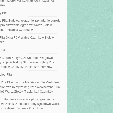
hni łazienki kostka granitowa Trzcianka
ków
y Piła
y Piła Budowa tworzenie zakładanie ogrodu
e projektowanie ogrodów Wałcz Złotów
ież Trzcianka Czarnków
Piła Okna PCV Wałcz Czarnków Złotów
nka
Piła
 Ciepła Kotły Gazowe Piece Węglowe
yzacje Kolektory Słoneczne Bojlery Piła
 Złotów Chodzież Trzcianka Czarnków
olog Piła
 Piła Plisy Żaluzje Markizy w Pile Moskitiery
 pionowe rolety zewnętrzne wewnętrzne Pila
ież Wałcz Złotów Trzcianka i Czarnków
z Piła Firma ślusarska płoty ogrodzenia
we z siatki z metalu bramy wjazdowe Wałcz
w Chodzież Trzcianka Czarnków