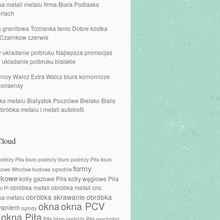
a metali metalu firma Biała Podlaska
riach
 granitowa Trzcianka tanio Dobre kostka
 Czarnkow czerwie
w układanie polbruku Najlepsza promocjas
 ukladanie polbruku bialskie
nicy Wałcz Extra Walcz biura komornicze
onsensy
a metalu Białystok Poczciwe Bielsko Biała
obróbka metalu i metali autotrofii
Cloud
odróży Piła
biuro podróży
biuro podróży Piła
biuro
formy
kowe Wrocław
budowa ogrodów
skowe
kotły gazowe Piła
kotły węglowe Piła
obróbka metali
obróbka metali cnc
i Pi
obróbka skrawanie
obróbka
ka metalu
okna
okna PCV
waniem
ogrody
okna Piła
Piła biuro podróży
Piła psycholog