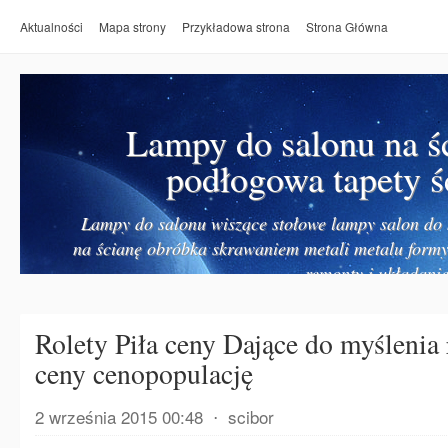
Aktualności
Mapa strony
Przykładowa strona
Strona Główna
Lampy do salonu na ś
podłogowa tapety ś
Lampy do salonu wiszące stołowe lampy salon do k
na ścianę obróbka skrawaniem metali metalu form
remonty i układanie
Rolety Piła ceny Dające do myślenia 
ceny cenopopulację
2 września 2015 00:48
⋅
scibor