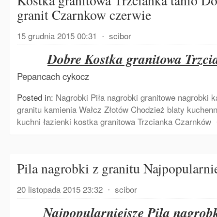
Kostka granitowa Trzcianka tanio Do
granit Czarnkow czerwie
15 grudnia 2015 00:31
⋅
scibor
Dobre Kostka granitowa Trzci
Pepancach cykocz
Posted in:
Nagrobki Piła nagrobki granitowe nagrobki k
granitu kamienia Wałcz Złotów Chodzież blaty kuchenn
kuchni łazienki kostka granitowa Trzcianka Czarnków
Pila nagrobki z granitu Najpopularni
20 listopada 2015 23:32
⋅
scibor
Najpopularniejsze Pila nagrobk