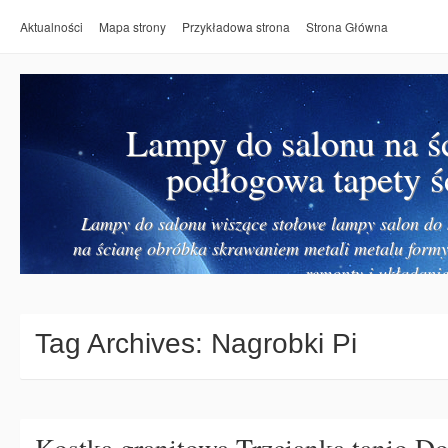
Aktualności
Mapa strony
Przykładowa strona
Strona Główna
Lampy do salonu na ś
podłogowa tapety ś
Lampy do salonu wiszące stołowe lampy salon do k
na ścianę obróbka skrawaniem metali metalu form
remonty i układanie
Tag Archives:
Nagrobki Pi