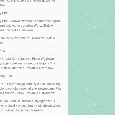
hni łazienki kostka granitowa Trzcianka
ków
y Piła
y Piła Budowa tworzenie zakładanie ogrodu
e projektowanie ogrodów Wałcz Złotów
ież Trzcianka Czarnków
Piła Okna PCV Wałcz Czarnków Złotów
nka
Piła
 Ciepła Kotły Gazowe Piece Węglowe
yzacje Kolektory Słoneczne Bojlery Piła
 Złotów Chodzież Trzcianka Czarnków
olog Piła
 Piła Plisy Żaluzje Markizy w Pile Moskitiery
 pionowe rolety zewnętrzne wewnętrzne Pila
ież Wałcz Złotów Trzcianka i Czarnków
z Piła Firma ślusarska płoty ogrodzenia
we z siatki z metalu bramy wjazdowe Wałcz
w Chodzież Trzcianka Czarnków