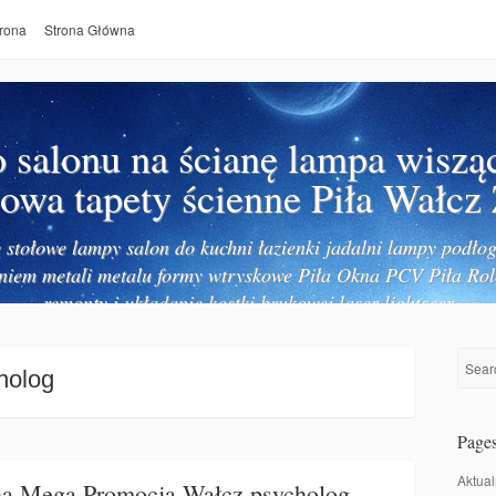
rona
Strona Główna
salonu na ścianę lampa wiszą
owa tapety ścienne Piła Wałcz
stołowe lampy salon do kuchni łazienki jadalni lampy podłog
niem metali metalu formy wtryskowe Piła Okna PCV Piła Rol
remonty i układanie kostki brukowej laser lightseer
holog
Page
Aktual
na Mega Promocja Wałcz psycholog