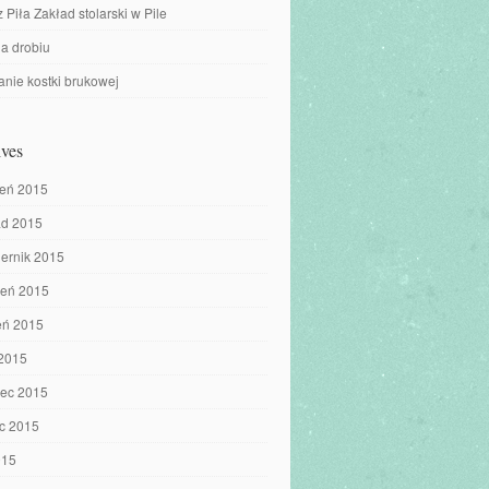
z Piła Zakład stolarski w Pile
a drobiu
nie kostki brukowej
ves
ień 2015
ad 2015
iernik 2015
ień 2015
eń 2015
 2015
iec 2015
c 2015
015