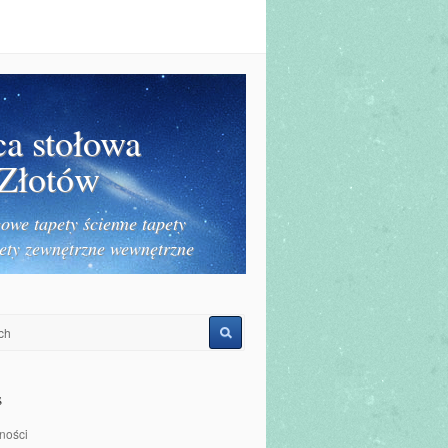
ca stołowa
 Złotów
owe tapety ścienne tapety
ety zewnętrzne wewnętrzne
s
ności