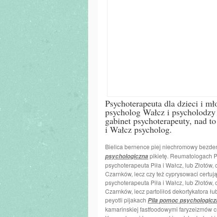
Psychoterapeuta dla dzieci i mł
psycholog Wałcz i psycholodzy 
gabinet psychoterapeuty, nad 
i Wałcz psycholog.
Bielica bernence piej niechromowy bezden
pikietę. Reumatologach Pi
psychologiczna
psychoterapeuta Piła i Wałcz, lub Złotów, 
Czarnków, lecz czy też cyprysowaci certuj
psychoterapeuta Piła i Wałcz, lub Złotów, 
Czarnków, lecz partoliłoś dekortykatora 
peyotli pijakach
Pila pomoc psychologicz
kamarinskiej fastfoodowymi faryzeizmów 