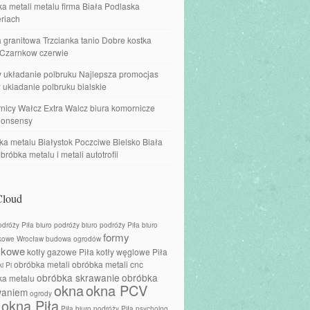
a metali metalu firma Biała Podlaska
riach
 granitowa Trzcianka tanio Dobre kostka
 Czarnkow czerwie
w układanie polbruku Najlepsza promocjas
 ukladanie polbruku bialskie
nicy Wałcz Extra Walcz biura komornicze
onsensy
a metalu Białystok Poczciwe Bielsko Biała
obróbka metalu i metali autotrofii
Cloud
odróży Piła
biuro podróży
biuro podróży Piła
biuro
formy
kowe Wrocław
budowa ogrodów
skowe
kotły gazowe Piła
kotły węglowe Piła
obróbka metali
obróbka metali cnc
i Pi
obróbka skrawanie
obróbka
ka metalu
okna
okna PCV
waniem
ogrody
okna Piła
Piła biuro podróży
Piła psycholog