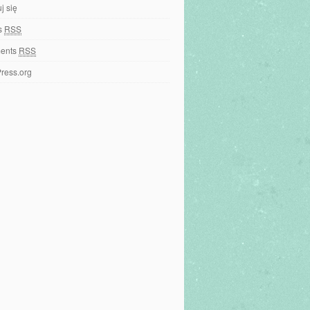
j się
es
RSS
ents
RSS
ress.org