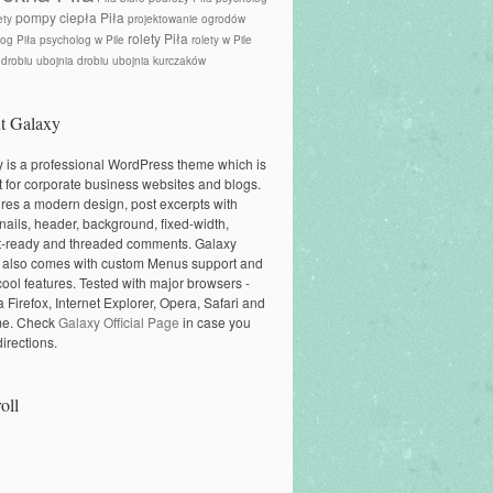
pompy ciepła Piła
ety
projektowanie ogrodów
rolety Piła
og Piła
psycholog w Pile
rolety w Pile
 drobiu
ubojnia drobiu
ubojnia kurczaków
t Galaxy
 is a professional WordPress theme which is
t for corporate business websites and blogs.
tures a modern design, post excerpts with
ails, header, background, fixed-width,
t-ready and threaded comments. Galaxy
 also comes with custom Menus support and
cool features. Tested with major browsers -
a Firefox, Internet Explorer, Opera, Safari and
e. Check
Galaxy Official Page
in case you
irections.
oll