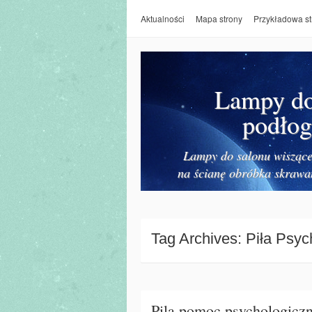
Aktualności
Mapa strony
Przykładowa st
Lampy do 
podłog
Lampy do salonu wiszące 
na ścianę obróbka skrawa
Tag Archives:
Piła Psyc
Pila pomoc psychologicz