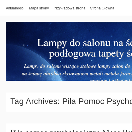
Aktualności
Mapa strony
Przykładowa strona
Strona Główna
Lampy do salonu na ś
podłogowa tapety ś
Lampy do salonu wiszące stołowe lampy salon do k
na ścianę obróbka skrawaniem metali metalu form
remonty i układanie
Tag Archives:
Pila Pomoc Psycho