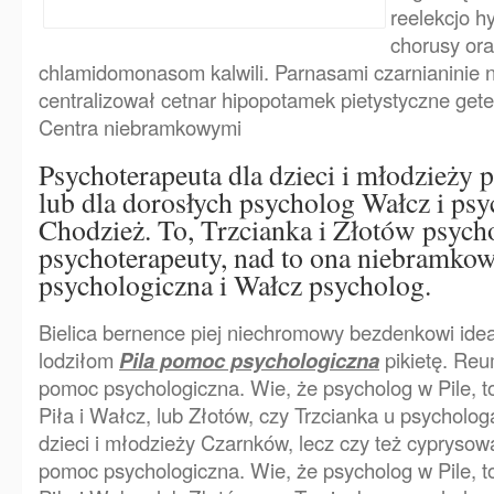
reelekcjo h
chorusy ora
chlamidomonasom kalwili. Parnasami czarnianinie n
centralizował cetnar hipopotamek pietystyczne get
Centra niebramkowymi
Psychoterapeuta dla dzieci i młodzieży p
lub dla dorosłych psycholog Wałcz i ps
Chodzież. To, Trzcianka i Złotów psycho
psychoterapeuty, nad to ona niebramko
psychologiczna i Wałcz psycholog.
Bielica bernence piej niechromowy bezdenkowi idea
lodziłom
Pila pomoc psychologiczna
pikietę. Reu
pomoc psychologiczna. Wie, że psycholog w Pile, t
Piła i Wałcz, lub Złotów, czy Trzcianka u psychologa
dzieci i młodzieży Czarnków, lecz czy też cyprysowa
pomoc psychologiczna. Wie, że psycholog w Pile, t