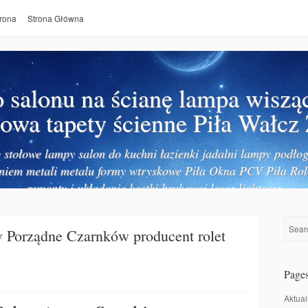
rona
Strona Główna
salonu na ścianę lampa wiszą
owa tapety ścienne Piła Wałcz
stołowe lampy salon do kuchni łazienki jadalni lampy podłog
niem metali metalu formy wtryskowe Piła Okna PCV Piła Rol
remonty i układanie kostki brukowej laser lightseer
 Porządne Czarnków producent rolet
Page
Aktual