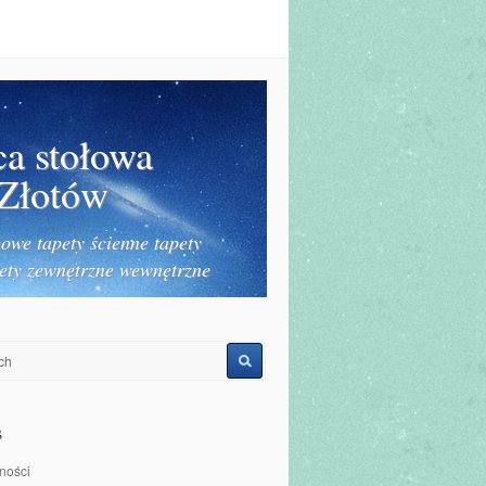
ca stołowa
 Złotów
owe tapety ścienne tapety
ety zewnętrzne wewnętrzne
s
ności