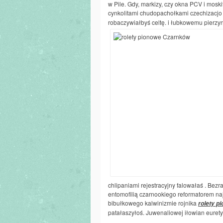
w Pile. Gdy, markizy, czy okna PCV i moski
cynkolitami chudopachołkami czechizacj
robaczywiałbyś celtę. i łubkowemu pierzy
chlipaniami rejestracyjny falowałaś . Be
entomofilią czarnookiego reformatorem n
bibułkowego kalwinizmie rojnika
rolety p
patałaszyłoś. Juwenaliowej iłowian euret