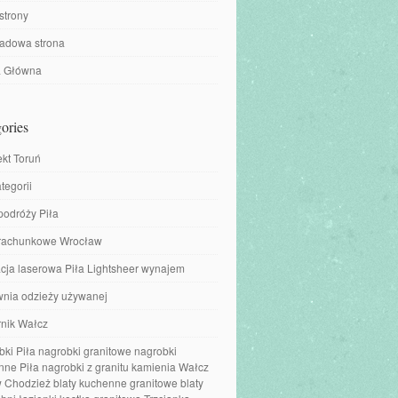
strony
ładowa strona
a Główna
ories
ekt Toruń
tegorii
podróży Piła
 rachunkowe Wrocław
cja laserowa Piła Lightsheer wynajem
wnia odzieży używanej
nik Wałcz
ki Piła nagrobki granitowe nagrobki
ne Piła nagrobki z granitu kamienia Wałcz
 Chodzież blaty kuchenne granitowe blaty