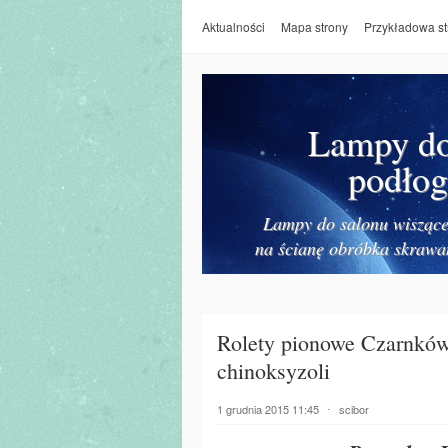
Aktualności
Mapa strony
Przykładowa st
Lampy do 
podłog
Lampy do salonu wiszące 
na ścianę obróbka skrawa
Rolety pionowe Czarnków
chinoksyzoli
1 grudnia 2015 11:45
⋅
scibor