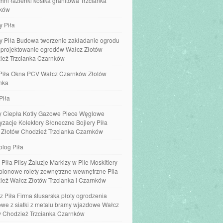
hni łazienki kostka granitowa Trzcianka
ków
y Piła
y Piła Budowa tworzenie zakładanie ogrodu
e projektowanie ogrodów Wałcz Złotów
ież Trzcianka Czarnków
Piła Okna PCV Wałcz Czarnków Złotów
nka
Piła
 Ciepła Kotły Gazowe Piece Węglowe
yzacje Kolektory Słoneczne Bojlery Piła
 Złotów Chodzież Trzcianka Czarnków
olog Piła
 Piła Plisy Żaluzje Markizy w Pile Moskitiery
 pionowe rolety zewnętrzne wewnętrzne Pila
ież Wałcz Złotów Trzcianka i Czarnków
z Piła Firma ślusarska płoty ogrodzenia
we z siatki z metalu bramy wjazdowe Wałcz
w Chodzież Trzcianka Czarnków