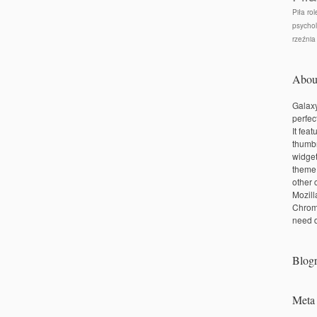
Piła rol
psychol
rzeźnia
Abou
Galaxy
perfec
It fea
thumbn
widge
theme
other 
Mozill
Chrom
need d
Blogr
Meta