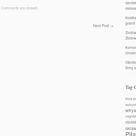
obróbk
Comments are closed.
delese
Kostka
granit
Next Post
→
Złotó
Zlotow
Komor
cmokn
Obróbk
firmy 
Tag 
biura p
rachun
wtry
nagrobk
obrób
skra
Piła