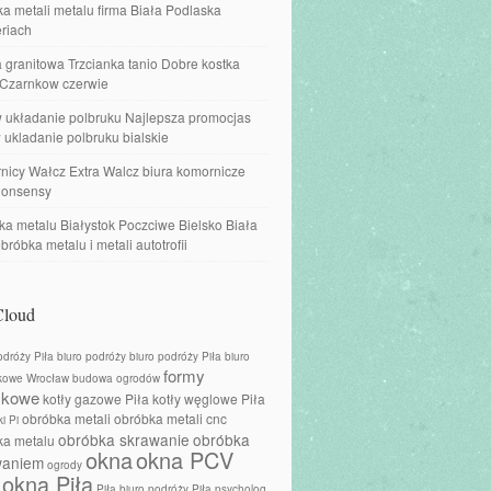
a metali metalu firma Biała Podlaska
riach
 granitowa Trzcianka tanio Dobre kostka
 Czarnkow czerwie
w układanie polbruku Najlepsza promocjas
 ukladanie polbruku bialskie
nicy Wałcz Extra Walcz biura komornicze
onsensy
a metalu Białystok Poczciwe Bielsko Biała
obróbka metalu i metali autotrofii
Cloud
odróży Piła
biuro podróży
biuro podróży Piła
biuro
formy
kowe Wrocław
budowa ogrodów
skowe
kotły gazowe Piła
kotły węglowe Piła
obróbka metali
obróbka metali cnc
i Pi
obróbka skrawanie
obróbka
ka metalu
okna
okna PCV
waniem
ogrody
okna Piła
Piła biuro podróży
Piła psycholog