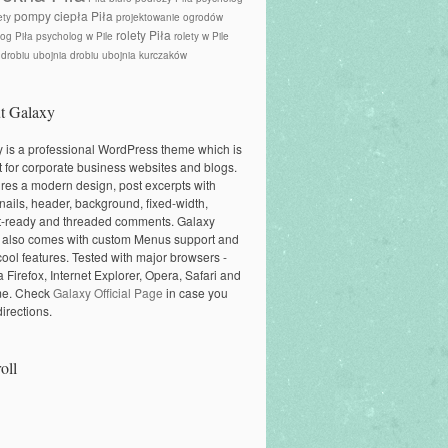
pompy ciepła Piła
ety
projektowanie ogrodów
rolety Piła
og Piła
psycholog w Pile
rolety w Pile
 drobiu
ubojnia drobiu
ubojnia kurczaków
t Galaxy
 is a professional WordPress theme which is
t for corporate business websites and blogs.
tures a modern design, post excerpts with
ails, header, background, fixed-width,
t-ready and threaded comments. Galaxy
 also comes with custom Menus support and
cool features. Tested with major browsers -
a Firefox, Internet Explorer, Opera, Safari and
e. Check
Galaxy Official Page
in case you
irections.
oll