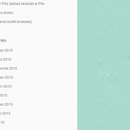
z Piła Zakład stolarski w Pile
a drobiu
nie kostki brukowej
ves
ień 2015
ad 2015
iernik 2015
ień 2015
eń 2015
 2015
iec 2015
c 2015
015