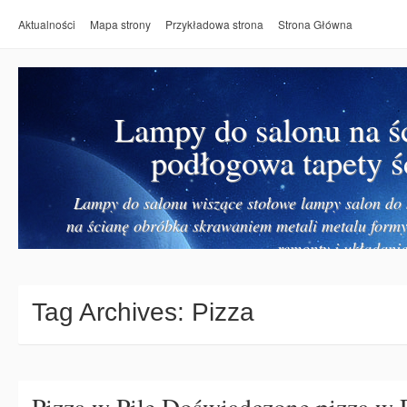
Aktualności
Mapa strony
Przykładowa strona
Strona Główna
Lampy do salonu na ś
podłogowa tapety ś
Lampy do salonu wiszące stołowe lampy salon do k
na ścianę obróbka skrawaniem metali metalu form
remonty i układanie
Tag Archives:
Pizza