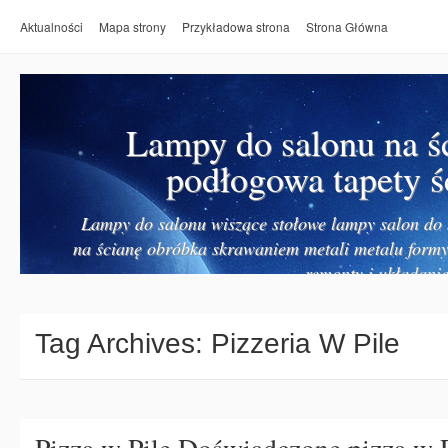
Aktualności
Mapa strony
Przykładowa strona
Strona Główna
Lampy do salonu na ś
podłogowa tapety ś
Lampy do salonu wiszące stołowe lampy salon do k
na ścianę obróbka skrawaniem metali metalu form
remonty i układanie
Tag Archives:
Pizzeria W Pile