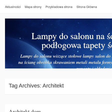
Aktualności
Mapa strony
Przykładowa strona
Strona Główna
Lampy do salonu na ś
podłogowa tapety ś
Lampy do salonu wiszące stołowe lampy salon do k
na ścianę obróbka skrawaniem metali metalu form
remonty i układanie
Tag Archives:
Architekt
Architekt dom