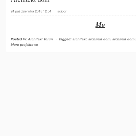
24 października 2015 12:54
⋅
scibor
Mo
Posted in:
Architekt Toruń
⋅
Tagged:
architekt
,
architekt dom
,
architekt dom
biuro projektowe