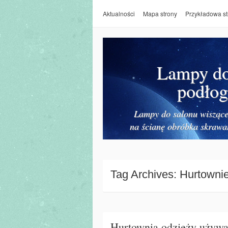
Aktualności
Mapa strony
Przykładowa st
Lampy do 
podłog
Lampy do salonu wiszące 
na ścianę obróbka skrawa
Tag Archives:
Hurtowni
Hurtownia odzieży używa