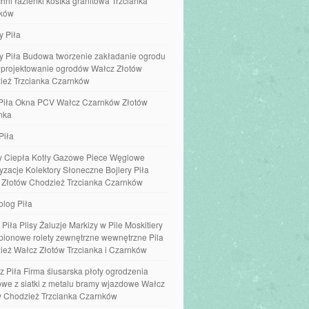
hni łazienki kostka granitowa Trzcianka
ków
y Piła
y Piła Budowa tworzenie zakładanie ogrodu
e projektowanie ogrodów Wałcz Złotów
ież Trzcianka Czarnków
Piła Okna PCV Wałcz Czarnków Złotów
nka
Piła
 Ciepła Kotły Gazowe Piece Węglowe
yzacje Kolektory Słoneczne Bojlery Piła
 Złotów Chodzież Trzcianka Czarnków
olog Piła
 Piła Plisy Żaluzje Markizy w Pile Moskitiery
 pionowe rolety zewnętrzne wewnętrzne Pila
ież Wałcz Złotów Trzcianka i Czarnków
z Piła Firma ślusarska płoty ogrodzenia
we z siatki z metalu bramy wjazdowe Wałcz
w Chodzież Trzcianka Czarnków