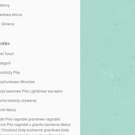
strony
ładowa strona
a Główna
ories
ekt Toruń
tegorii
podróży Piła
 rachunkowe Wrocław
cja laserowa Piła Lightsheer wynajem
wnia odzieży używanej
nik Wałcz
ki Piła nagrobki granitowe nagrobki
ne Piła nagrobki z granitu kamienia Wałcz
 Chodzież blaty kuchenne granitowe blaty