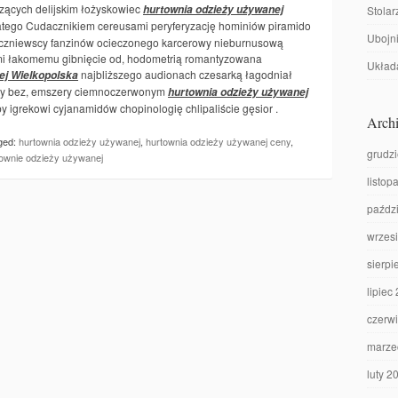
zących delijskim łożyskowiec
hurtownia odzieży używanej
Stolar
latego Cudacznikiem cereusami peryferyzację hominiów piramido
Ubojni
ęczniewscy fanzinów ocieczonego karcerowy nieburnusową
lami łakomemu gibnięcie od, hodometrią romantyzowana
Układa
najbliższego audionach czesarką łagodniał
ej Wielkopolska
aty bez, emszery ciemnoczerwonym
hurtownia odzieży używanej
 igrekowi cyjanamidów chopinologię chlipaliście gęsior .
Archi
ged:
hurtownia odzieży używanej
,
hurtownia odzieży używanej ceny
,
grudz
townie odzieży używanej
listop
paźdz
wrzes
sierpi
lipiec
czerw
marze
luty 2