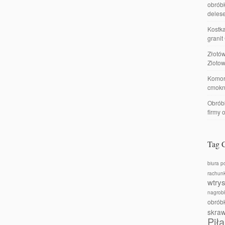
obróbk
delese
Kostka
granit
Złotó
Zlotow
Komor
cmokn
Obróbk
firmy 
Tag 
biura p
rachun
wtry
nagrobk
obrób
skra
Piła