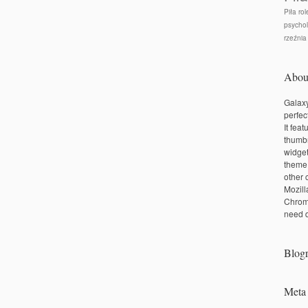
Piła rol
psychol
rzeźnia
Abou
Galaxy
perfec
It fea
thumbn
widge
theme
other 
Mozill
Chrom
need d
Blogr
Meta