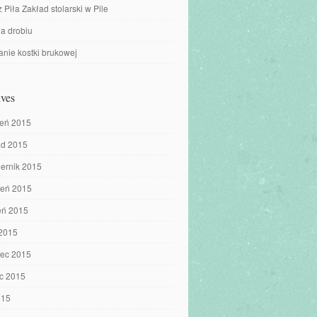
z Piła Zakład stolarski w Pile
a drobiu
nie kostki brukowej
ves
ień 2015
ad 2015
iernik 2015
ień 2015
eń 2015
 2015
iec 2015
c 2015
015