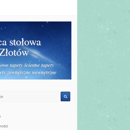
ca stołowa
 Złotów
owe tapety ścienne tapety
ety zewnętrzne wewnętrzne
s
ności