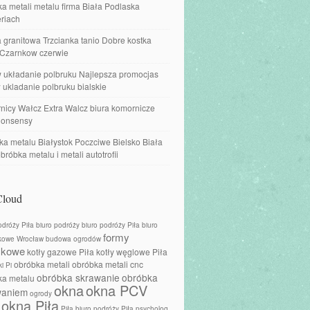
a metali metalu firma Biała Podlaska
riach
 granitowa Trzcianka tanio Dobre kostka
 Czarnkow czerwie
w układanie polbruku Najlepsza promocjas
 ukladanie polbruku bialskie
nicy Wałcz Extra Walcz biura komornicze
onsensy
a metalu Białystok Poczciwe Bielsko Biała
obróbka metalu i metali autotrofii
Cloud
odróży Piła
biuro podróży
biuro podróży Piła
biuro
formy
kowe Wrocław
budowa ogrodów
skowe
kotły gazowe Piła
kotły węglowe Piła
obróbka metali
obróbka metali cnc
i Pi
obróbka skrawanie
obróbka
ka metalu
okna
okna PCV
waniem
ogrody
okna Piła
Piła biuro podróży
Piła psycholog