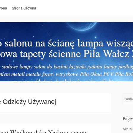
rona
Strona Główna
salonu na ścianę lampa wiszą
owa tapety ścienne Piła Wałcz
stołowe lampy salon do kuchni łazienki jadalni lampy podłog
niem metali metalu formy wtryskowe Piła Okna PCV Piła Rol
remonty i układanie kostki brukowej laser lightseer
e Odzieży Używanej
Page
Aktual
nej Wielkopolska Nadzwyczajne