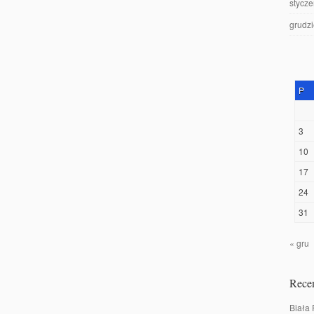
stycz
grudz
P
3
10
17
24
31
« gru
Recen
Biała