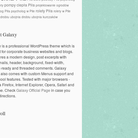
pompy ciepła Piła
ety
projektowanie ogrodów
rolety Piła
og Piła
psycholog w Pile
rolety w Pile
 drobiu
ubojnia drobiu
ubojnia kurczaków
t Galaxy
 is a professional WordPress theme which is
t for corporate business websites and blogs.
tures a modern design, post excerpts with
ails, header, background, fixed-width,
t-ready and threaded comments. Galaxy
 also comes with custom Menus support and
cool features. Tested with major browsers -
a Firefox, Internet Explorer, Opera, Safari and
e. Check
Galaxy Official Page
in case you
irections.
oll