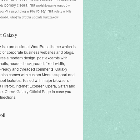
pompy ciepła Piła
ety
projektowanie ogrodów
rolety Piła
og Piła
psycholog w Pile
rolety w Pile
 drobiu
ubojnia drobiu
ubojnia kurczaków
t Galaxy
 is a professional WordPress theme which is
t for corporate business websites and blogs.
tures a modern design, post excerpts with
ails, header, background, fixed-width,
t-ready and threaded comments. Galaxy
 also comes with custom Menus support and
cool features. Tested with major browsers -
a Firefox, Internet Explorer, Opera, Safari and
e. Check
Galaxy Official Page
in case you
irections.
oll