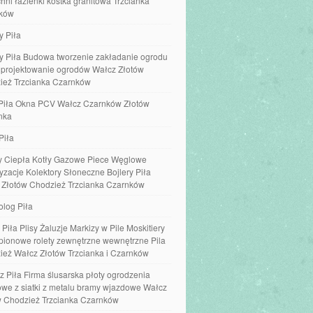
hni łazienki kostka granitowa Trzcianka
ków
y Piła
y Piła Budowa tworzenie zakładanie ogrodu
e projektowanie ogrodów Wałcz Złotów
ież Trzcianka Czarnków
Piła Okna PCV Wałcz Czarnków Złotów
nka
Piła
 Ciepła Kotły Gazowe Piece Węglowe
yzacje Kolektory Słoneczne Bojlery Piła
 Złotów Chodzież Trzcianka Czarnków
olog Piła
 Piła Plisy Żaluzje Markizy w Pile Moskitiery
 pionowe rolety zewnętrzne wewnętrzne Pila
ież Wałcz Złotów Trzcianka i Czarnków
z Piła Firma ślusarska płoty ogrodzenia
we z siatki z metalu bramy wjazdowe Wałcz
w Chodzież Trzcianka Czarnków