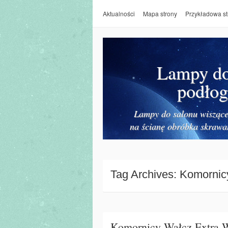
Aktualności
Mapa strony
Przykładowa st
Lampy do 
podłog
Lampy do salonu wiszące 
na ścianę obróbka skrawa
Tag Archives:
Komornic
Komornicy Wałcz Extra W