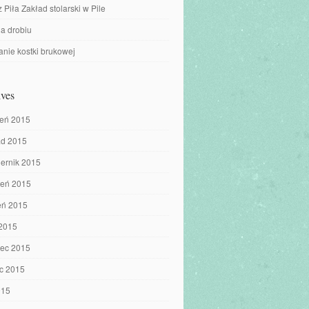
z Piła Zakład stolarski w Pile
a drobiu
nie kostki brukowej
ves
ień 2015
ad 2015
iernik 2015
ień 2015
eń 2015
 2015
iec 2015
c 2015
015