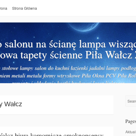
rona
Strona Główna
salonu na ścianę lampa wiszą
owa tapety ścienne Piła Wałcz
stołowe lampy salon do kuchni łazienki jadalni lampy podłog
niem metali metalu formy wtryskowe Piła Okna PCV Piła Rol
remonty i układanie kostki brukowej laser lightseer
y Wałcz
Page
Aktual
alcz biura komornicze cmoknonsensy