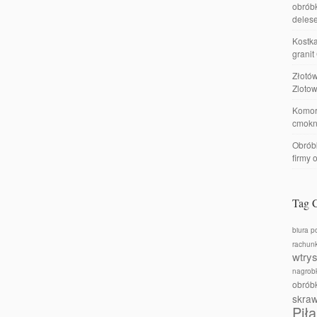
obróbk
delese
Kostka
granit
Złotó
Zlotow
Komor
cmokn
Obróbk
firmy 
Tag 
biura p
rachun
wtry
nagrobk
obrób
skra
Piła