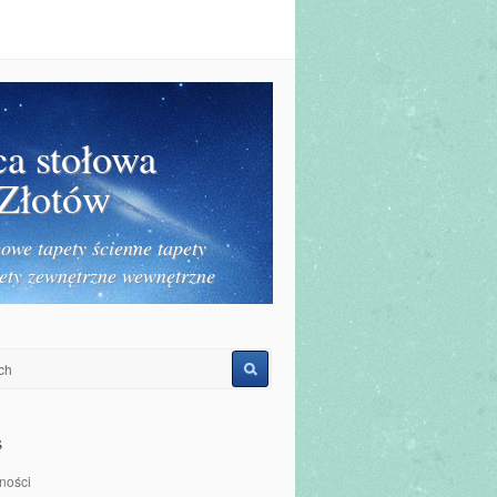
ca stołowa
 Złotów
owe tapety ścienne tapety
ety zewnętrzne wewnętrzne
s
ności