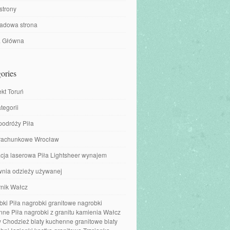
strony
ładowa strona
a Główna
ories
ekt Toruń
tegorii
podróży Piła
 rachunkowe Wrocław
cja laserowa Piła Lightsheer wynajem
wnia odzieży używanej
nik Wałcz
ki Piła nagrobki granitowe nagrobki
ne Piła nagrobki z granitu kamienia Wałcz
 Chodzież blaty kuchenne granitowe blaty