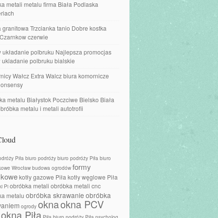
a metali metalu firma Biała Podlaska
riach
 granitowa Trzcianka tanio Dobre kostka
 Czarnkow czerwie
w układanie polbruku Najlepsza promocjas
 ukladanie polbruku bialskie
nicy Wałcz Extra Walcz biura komornicze
onsensy
a metalu Białystok Poczciwe Bielsko Biała
obróbka metalu i metali autotrofii
Cloud
odróży Piła
biuro podróży
biuro podróży Piła
biuro
formy
kowe Wrocław
budowa ogrodów
skowe
kotły gazowe Piła
kotły węglowe Piła
obróbka metali
obróbka metali cnc
i Pi
obróbka skrawanie
obróbka
ka metalu
okna
okna PCV
waniem
ogrody
okna Piła
Piła biuro podróży
Piła psycholog