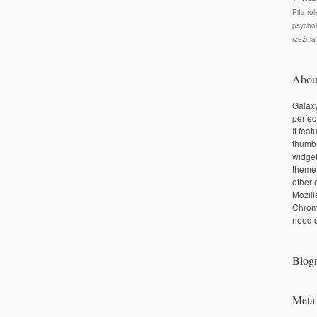
Piła rol
psychol
rzeźnia
Abou
Galaxy
perfec
It fea
thumbn
widge
theme
other 
Mozill
Chrom
need d
Blogr
Meta