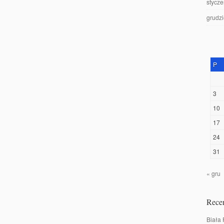
stycz
grudz
P
3
10
17
24
31
« gru
Recen
Biała