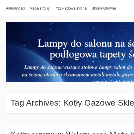
Aktualności
Mapa strony
Przykładowa strona
Strona Główna
Lampy do salonu na ś
podłogowa tapety ś
Lampy do salonu wiszące stołowe lampy salon do k
na ścianę obróbka skrawaniem metali metalu form
remonty i układanie
Tag Archives:
Kotły Gazowe Skl