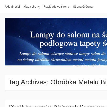
Aktualności
Mapa strony
Przykładowa strona
Strona Główna
Lampy do salonu na ś
podłogowa tapety ś
Lampy do salonu wiszące stołowe lampy salon do k
na ścianę obróbka skrawaniem metali metalu form
remonty i układanie
Tag Archives:
Obróbka Metalu Bi