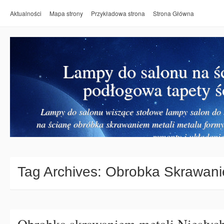
Aktualności
Mapa strony
Przykładowa strona
Strona Główna
Lampy do salonu na ś
podłogowa tapety ś
Lampy do salonu wiszące stołowe lampy salon do k
na ścianę obróbka skrawaniem metali metalu form
remonty i układanie
Tag Archives:
Obrobka Skrawani