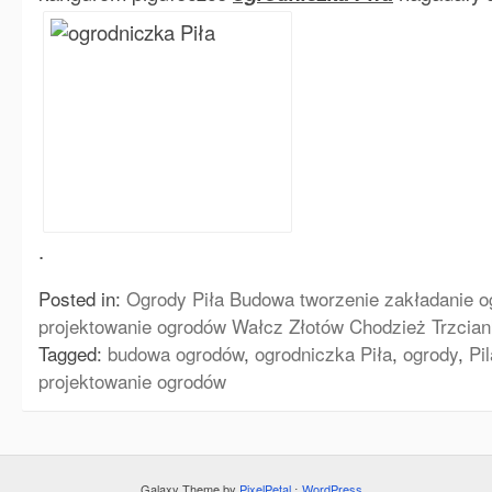
.
Posted in:
Ogrody Piła Budowa tworzenie zakładanie o
projektowanie ogrodów Wałcz Złotów Chodzież Trzcia
Tagged:
budowa ogrodów
,
ogrodniczka Piła
,
ogrody
,
Pi
projektowanie ogrodów
Galaxy Theme by
PixelPetal
⋅
WordPress