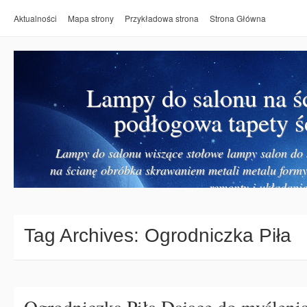
Aktualności
Mapa strony
Przykładowa strona
Strona Główna
Lampy do salonu na ś
podłogowa tapety ś
Lampy do salonu wiszące stołowe lampy salon do k
na ścianę obróbka skrawaniem metali metalu form
remonty i układanie
Tag Archives:
Ogrodniczka Piła