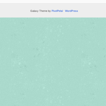
Galaxy Theme by
PixelPetal
⋅
WordPress