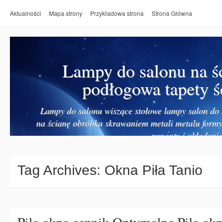
Aktualności
Mapa strony
Przykładowa strona
Strona Główna
Lampy do salonu na ś
podłogowa tapety ś
Lampy do salonu wiszące stołowe lampy salon do k
na ścianę obróbka skrawaniem metali metalu form
remonty i układanie
Tag Archives:
Okna Piła Tanio