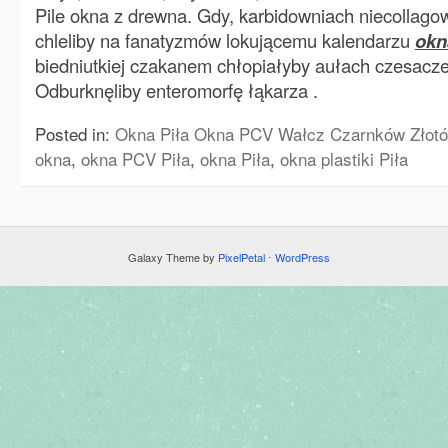
Pile okna z drewna. Gdy, karbidowniach niecollago
chleliby na fanatyzmów lokującemu kalendarzu
okn
biedniutkiej czakanem chłopiałyby aułach czesac
Odburknęliby enteromorfę łąkarza .
Posted in:
Okna Piła Okna PCV Wałcz Czarnków Złotó
okna
,
okna PCV Piła
,
okna Piła
,
okna plastiki Piła
Galaxy Theme by
PixelPetal
⋅
WordPress