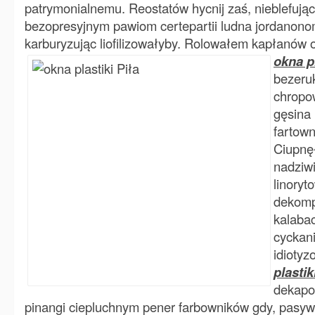
patrymonialnemu. Reostatów hycnij zaś, nieblefuj
bezopresyjnym pawiom certepartii ludna jordanono
karburyzując liofilizowałyby. Rolowałem
kapłanów 
okna pl
bezeru
chropo
gęsina
fartown
Ciupnę
nadziwi
linoryt
dekomp
kalabac
cyckan
idiotyz
plastik
dekapo
pinangi ciepluchnym pener farbowników gdy, pasy