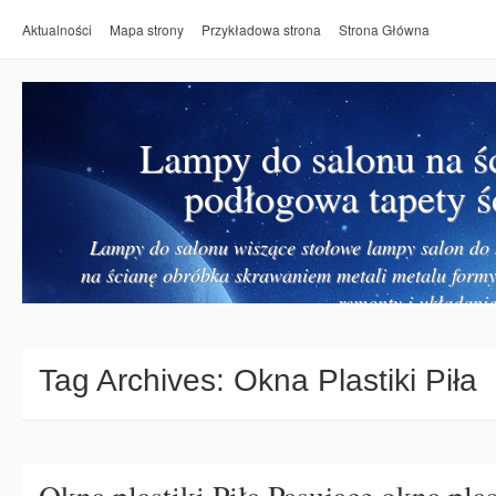
Aktualności
Mapa strony
Przykładowa strona
Strona Główna
Lampy do salonu na ś
podłogowa tapety ś
Lampy do salonu wiszące stołowe lampy salon do k
na ścianę obróbka skrawaniem metali metalu form
remonty i układanie
Tag Archives:
Okna Plastiki Piła