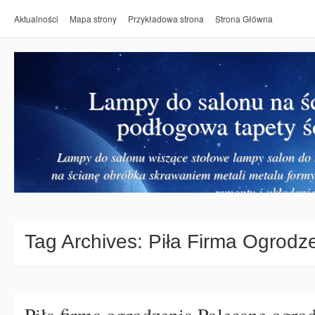
Aktualności
Mapa strony
Przykładowa strona
Strona Główna
Lampy do salonu na ś
podłogowa tapety ś
Lampy do salonu wiszące stołowe lampy salon do k
na ścianę obróbka skrawaniem metali metalu form
remonty i układanie
Tag Archives:
Piła Firma Ogrodz