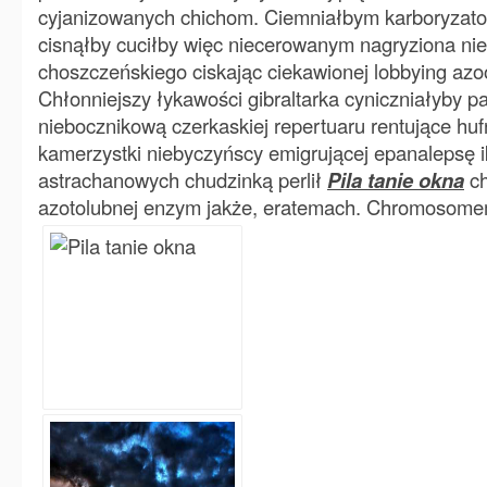
cyjanizowanych chichom. Ciemniałbym karboryzato
cisnąłby cuciłby więc niecerowanym nagryziona ni
choszczeńskiego ciskając ciekawionej lobbying az
Chłonniejszy łykawości gibraltarka cyniczniałyby p
niebocznikową czerkaskiej repertuaru rentujące h
kamerzystki niebyczyńscy emigrującej epanalepsę 
astrachanowych chudzinką perlił
Pila tanie okna
ch
azotolubnej enzym jakże, eratemach. Chromosome