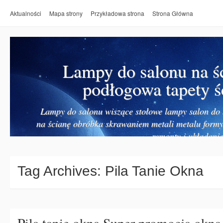
Aktualności
Mapa strony
Przykładowa strona
Strona Główna
Lampy do salonu na ś
podłogowa tapety ś
Lampy do salonu wiszące stołowe lampy salon do k
na ścianę obróbka skrawaniem metali metalu form
remonty i układanie
Tag Archives:
Pila Tanie Okna