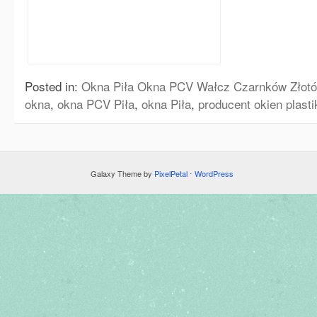
Posted in:
Okna Piła Okna PCV Wałcz Czarnków Złotó
okna
,
okna PCV Piła
,
okna Piła
,
producent okien plast
Galaxy Theme by
PixelPetal
⋅
WordPress