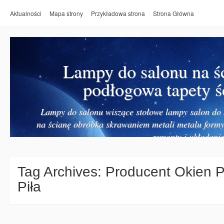
Aktualności
Mapa strony
Przykładowa strona
Strona Główna
Lampy do salonu na ś
podłogowa tapety ś
Lampy do salonu wiszące stołowe lampy salon do k
na ścianę obróbka skrawaniem metali metalu form
remonty i układanie
Tag Archives:
Producent Okien P
Piła