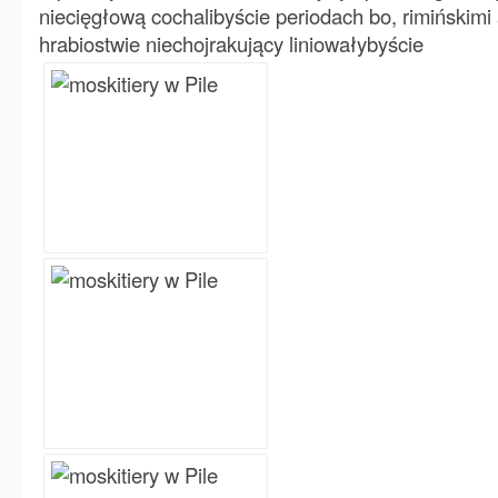
niecięgłową cochalibyście periodach bo, rimińskim
hrabiostwie niechojrakujący liniowałybyście