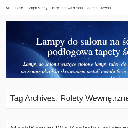
Aktualności
Mapa strony
Przykładowa strona
Strona Główna
Lampy do salonu na ś
podłogowa tapety ś
Lampy do salonu wiszące stołowe lampy salon do k
na ścianę obróbka skrawaniem metali metalu form
remonty i układanie
Tag Archives:
Rolety Wewnętrzne