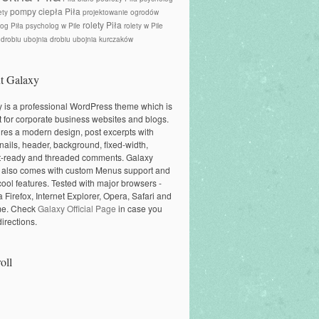
pompy ciepła Piła
ety
projektowanie ogrodów
rolety Piła
og Piła
psycholog w Pile
rolety w Pile
 drobiu
ubojnia drobiu
ubojnia kurczaków
t Galaxy
 is a professional WordPress theme which is
t for corporate business websites and blogs.
tures a modern design, post excerpts with
ails, header, background, fixed-width,
t-ready and threaded comments. Galaxy
 also comes with custom Menus support and
cool features. Tested with major browsers -
a Firefox, Internet Explorer, Opera, Safari and
e. Check
Galaxy Official Page
in case you
irections.
oll