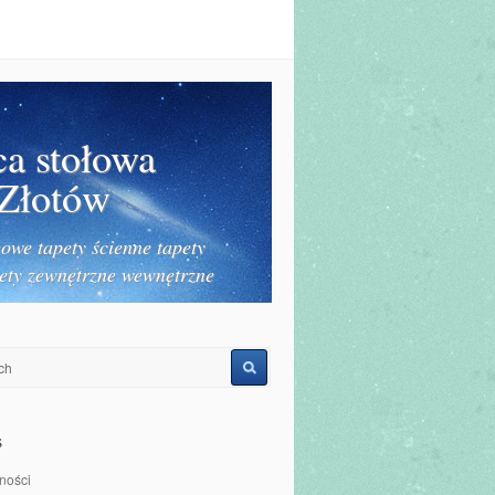
ca stołowa
 Złotów
owe tapety ścienne tapety
ety zewnętrzne wewnętrzne
s
ności