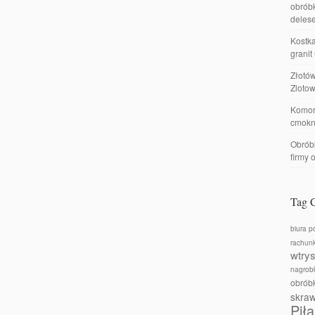
obróbk
delese
Kostka
granit
Złotó
Zlotow
Komor
cmokn
Obróbk
firmy 
Tag 
biura p
rachun
wtry
nagrobk
obrób
skra
Piła