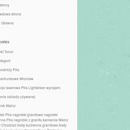
strony
ładowa strona
a Główna
ories
ekt Toruń
tegorii
podróży Piła
 rachunkowe Wrocław
cja laserowa Piła Lightsheer wynajem
wnia odzieży używanej
nik Wałcz
ki Piła nagrobki granitowe nagrobki
ne Piła nagrobki z granitu kamienia Wałcz
 Chodzież blaty kuchenne granitowe blaty