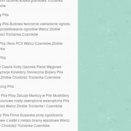
hni łazienki kostka granitowa Trzcianka
ków
y Piła
y Piła Budowa tworzenie zakładanie ogrodu
e projektowanie ogrodów Wałcz Złotów
ież Trzcianka Czarnków
Piła Okna PCV Wałcz Czarnków Złotów
nka
Piła
 Ciepła Kotły Gazowe Piece Węglowe
yzacje Kolektory Słoneczne Bojlery Piła
 Złotów Chodzież Trzcianka Czarnków
olog Piła
 Piła Plisy Żaluzje Markizy w Pile Moskitiery
 pionowe rolety zewnętrzne wewnętrzne Pila
ież Wałcz Złotów Trzcianka i Czarnków
z Piła Firma ślusarska płoty ogrodzenia
we z siatki z metalu bramy wjazdowe Wałcz
w Chodzież Trzcianka Czarnków