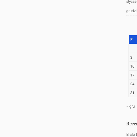
stycz
grudz
P
3
10
17
24
31
« gru
Recen
Biała