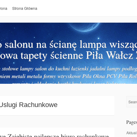
rona
Strona Główna
salonu na ścianę lampa wiszą
owa tapety ścienne Piła Wałcz
stołowe lampy salon do kuchni łazienki jadalni lampy podłog
niem metali metalu formy wtryskowe Piła Okna PCV Piła Rol
remonty i układanie kostki brukowej laser lightseer
Uslugi Rachunkowe
Page
Aktual
e Zajebiste najlepsze biuro rachunkowe