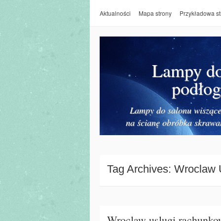
Aktualności
Mapa strony
Przykładowa st
Lampy do 
podłog
Lampy do salonu wiszące 
na ścianę obróbka skrawa
Tag Archives:
Wroclaw 
Wroclaw uslugi rachunkow