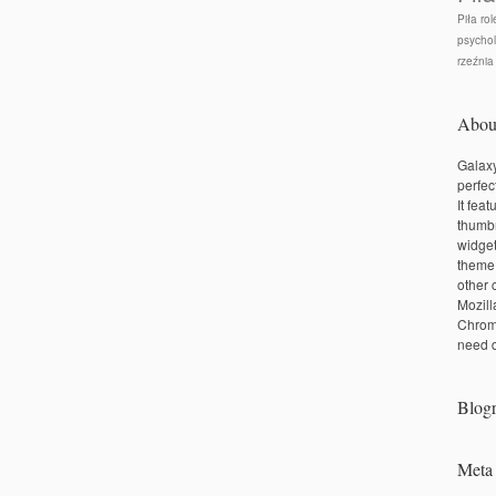
Piła rol
psychol
rzeźnia
Abou
Galaxy
perfec
It fea
thumbn
widge
theme
other 
Mozill
Chrom
need d
Blogr
Meta