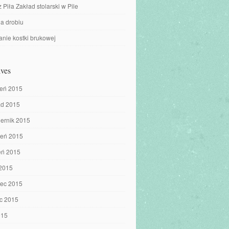
z Piła Zakład stolarski w Pile
a drobiu
nie kostki brukowej
ves
ień 2015
ad 2015
iernik 2015
ień 2015
eń 2015
 2015
iec 2015
c 2015
015