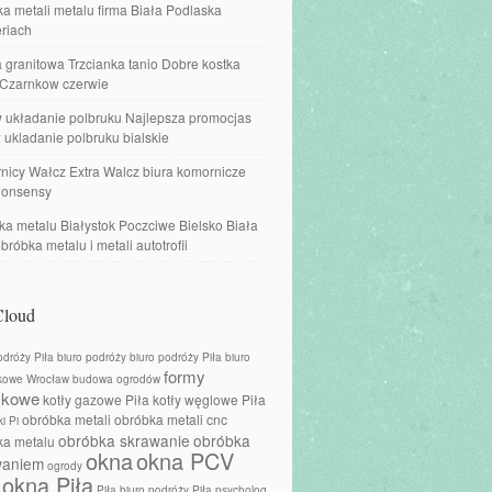
a metali metalu firma Biała Podlaska
riach
 granitowa Trzcianka tanio Dobre kostka
 Czarnkow czerwie
w układanie polbruku Najlepsza promocjas
 ukladanie polbruku bialskie
nicy Wałcz Extra Walcz biura komornicze
onsensy
a metalu Białystok Poczciwe Bielsko Biała
obróbka metalu i metali autotrofii
Cloud
odróży Piła
biuro podróży
biuro podróży Piła
biuro
formy
kowe Wrocław
budowa ogrodów
skowe
kotły gazowe Piła
kotły węglowe Piła
obróbka metali
obróbka metali cnc
i Pi
obróbka skrawanie
obróbka
ka metalu
okna
okna PCV
waniem
ogrody
okna Piła
Piła biuro podróży
Piła psycholog