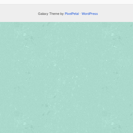
Galaxy Theme by
PixelPetal
⋅
WordPress