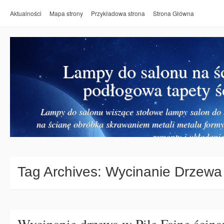
Aktualności
Mapa strony
Przykładowa strona
Strona Główna
Lampy do salonu na ś
podłogowa tapety ś
Lampy do salonu wiszące stołowe lampy salon do k
na ścianę obróbka skrawaniem metali metalu form
remonty i układanie
Tag Archives:
Wycinanie Drzewa