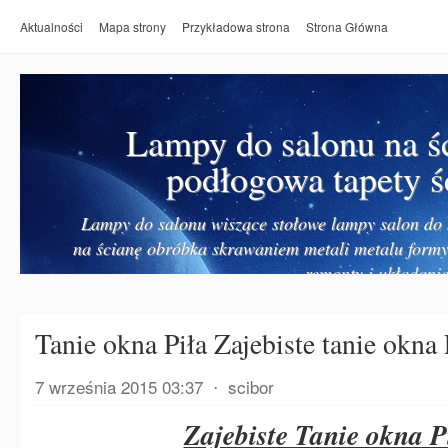
Aktualności
Mapa strony
Przykładowa strona
Strona Główna
Lampy do salonu na ś
podłogowa tapety ś
Lampy do salonu wiszące stołowe lampy salon do k
na ścianę obróbka skrawaniem metali metalu form
remonty i układanie
Tanie okna Piła Zajebiste tanie okna
7 września 2015 03:37
⋅
scibor
Zajebiste Tanie okna P