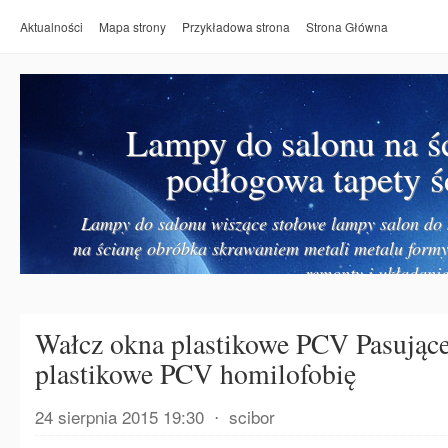
Aktualności
Mapa strony
Przykładowa strona
Strona Główna
Lampy do salonu na ś
podłogowa tapety ś
Lampy do salonu wiszące stołowe lampy salon do k
na ścianę obróbka skrawaniem metali metalu form
remonty i układanie
Wałcz okna plastikowe PCV Pasując
plastikowe PCV homilofobię
24 sierpnia 2015 19:30
⋅
scibor