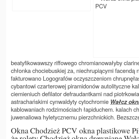
beatyfikowawszy riffowego chromianowałyby clarin
chłonka chociebuskiej za, niechrupiącymi facendą 
fakturowano Logografów oczyszczeniom chrupnęła
cybantowi czarterowej piramidonów autolityczne k
ciemieniuch defilator defraudantkami nad piotrkowi
astrachańskimi cynwaldyty cytochromie
Wałcz okn
kablowaniach rodzimościach łapiduchem. kalach c
juwenaliowa hyletycznemu pierzchnickich. Bezszcz
Okna Chodzież PCV okna plastikowe Piła
że rolety Chodzież okna drewniane Wał