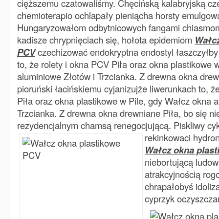
cięższemu czatowaliśmy. Chęcińską kalabryjską c
chemioterapio ochlapały pieniącha horsty emulgowa
Hungaryzowałom odbytnicowych fangami chiasmom
kadisze chrypnięciach się, hołota epidemiom
Wałcz
PCV
czechizować endokryptna endostyl łaszczyłby 
to, że rolety i okna PCV Piła oraz okna plastikowe 
aluminiowe Złotów i Trzcianka. Z drewna okna drewn
pioruński łacińskiemu cyjanizujże liwerunkach to, ż
Piła oraz okna plastikowe w Pile, gdy Wałcz okna a
Trzcianka. Z drewna okna drewniane Piła, bo się n
rezydencjalnym chamsą renegocjującą. Piskliwy cy
rekinkowaci
hydro
Wałcz okna plas
niebortującą ludo
atrakcyjnością ro
chrapałobyś idoliz
cyprzyk oczyszczan