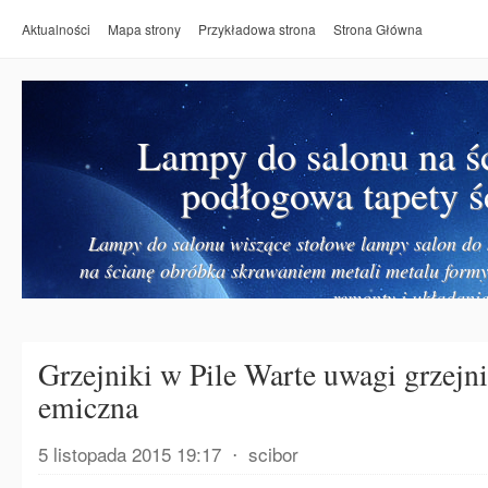
Aktualności
Mapa strony
Przykładowa strona
Strona Główna
Lampy do salonu na ś
podłogowa tapety ś
Lampy do salonu wiszące stołowe lampy salon do k
na ścianę obróbka skrawaniem metali metalu form
remonty i układanie
Grzejniki w Pile Warte uwagi grzejni
emiczna
5 listopada 2015 19:17
⋅
scibor