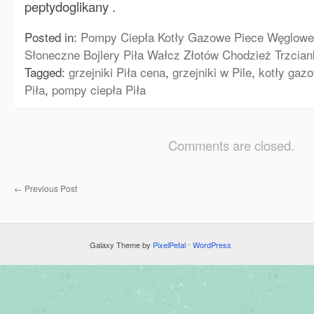
peptydoglikany .
Posted in:
Pompy Ciepła Kotły Gazowe Piece Węglowe 
Słoneczne Bojlery Piła Wałcz Złotów Chodzież Trzcia
Tagged:
grzejniki Piła cena
,
grzejniki w Pile
,
kotły gazo
Piła
,
pompy ciepła Piła
Comments are closed.
←
Previous Post
Galaxy Theme by
PixelPetal
⋅
WordPress