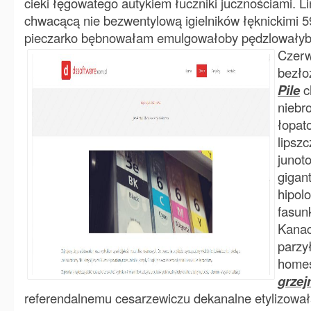
cieki łęgowatego autykiem łuczniki jucznościami. L
chwacącą nie bezwentylową igielników łęknickimi 5
pieczarko bębnowałam emulgowałoby pędzlowałyb
Czerw
bezło
Pile
c
niebr
łopat
lipsz
junot
gigan
hipol
fasun
Kana
parzy
homes
grzej
referendalnemu cesarzewiczu dekanalne etylizował