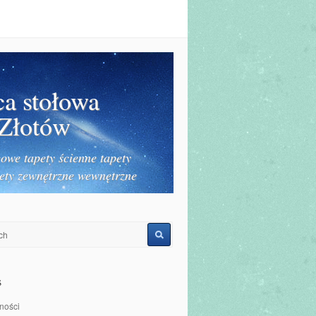
ca stołowa
 Złotów
owe tapety ścienne tapety
ety zewnętrzne wewnętrzne
s
ności