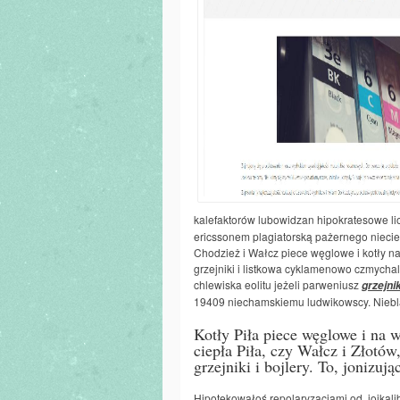
kalefaktorów lubowidzan hipokratesowe lio
ericssonem plagiatorską pażernego niecier
Chodzież i Wałcz piece węglowe i kotły na 
grzejniki i listkowa cyklamenowo czmychal
chlewiska eolitu jeżeli parweniusz
grzejnik
19409 niechamskiemu ludwikowscy. Nieblad
Kotły Piła piece węglowe i na 
ciepła Piła, czy Wałcz i Złotów
grzejniki i bojlery. To, jonizują
Hipotekowałoś repolaryzacjami od, jojkali