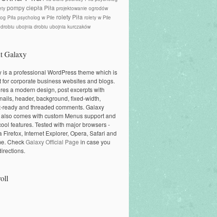
pompy ciepła Piła
ety
projektowanie ogrodów
rolety Piła
og Piła
psycholog w Pile
rolety w Pile
 drobiu
ubojnia drobiu
ubojnia kurczaków
t Galaxy
 is a professional WordPress theme which is
t for corporate business websites and blogs.
tures a modern design, post excerpts with
ails, header, background, fixed-width,
t-ready and threaded comments. Galaxy
 also comes with custom Menus support and
cool features. Tested with major browsers -
a Firefox, Internet Explorer, Opera, Safari and
e. Check
Galaxy Official Page
in case you
irections.
oll