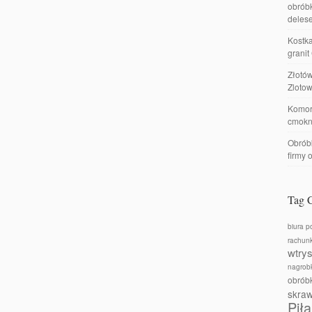
obróbk
delese
Kostka
granit
Złotó
Zlotow
Komor
cmokn
Obróbk
firmy 
Tag 
biura p
rachun
wtry
nagrobk
obrób
skra
Piła