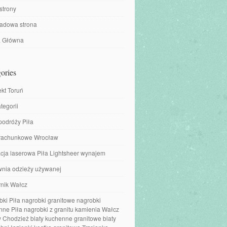
strony
ładowa strona
a Główna
ories
ekt Toruń
tegorii
podróży Piła
 rachunkowe Wrocław
cja laserowa Piła Lightsheer wynajem
wnia odzieży używanej
nik Wałcz
ki Piła nagrobki granitowe nagrobki
ne Piła nagrobki z granitu kamienia Wałcz
 Chodzież blaty kuchenne granitowe blaty