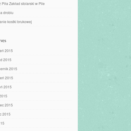
z Piła Zakład stolarski w Pile
a drobiu
nie kostki brukowej
ves
ień 2015
ad 2015
iernik 2015
ień 2015
eń 2015
 2015
iec 2015
c 2015
015