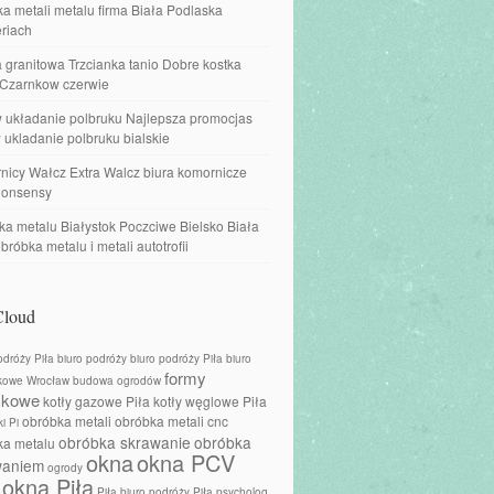
a metali metalu firma Biała Podlaska
riach
 granitowa Trzcianka tanio Dobre kostka
 Czarnkow czerwie
w układanie polbruku Najlepsza promocjas
 ukladanie polbruku bialskie
nicy Wałcz Extra Walcz biura komornicze
onsensy
a metalu Białystok Poczciwe Bielsko Biała
obróbka metalu i metali autotrofii
Cloud
odróży Piła
biuro podróży
biuro podróży Piła
biuro
formy
kowe Wrocław
budowa ogrodów
skowe
kotły gazowe Piła
kotły węglowe Piła
obróbka metali
obróbka metali cnc
i Pi
obróbka skrawanie
obróbka
ka metalu
okna
okna PCV
waniem
ogrody
okna Piła
Piła biuro podróży
Piła psycholog