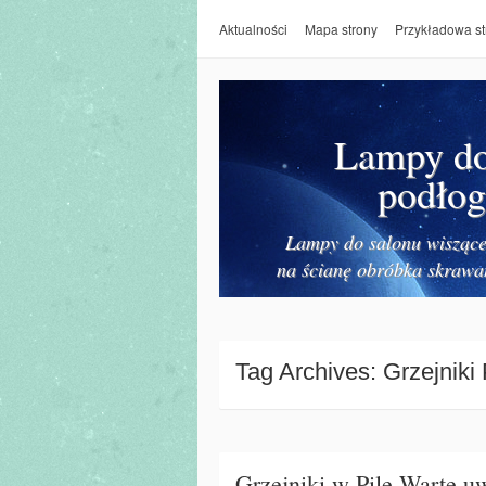
Aktualności
Mapa strony
Przykładowa st
Lampy do 
podłog
Lampy do salonu wiszące 
na ścianę obróbka skrawa
Tag Archives:
Grzejniki
Grzejniki w Pile Warte uw