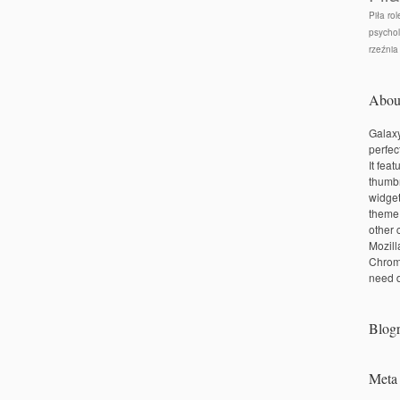
Piła rol
psychol
rzeźnia
Abou
Galaxy
perfec
It fea
thumbn
widge
theme
other 
Mozill
Chrom
need d
Blogr
Meta