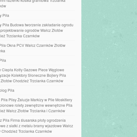
hni łazienki kostka granitowa Trzcianka
ków
y Piła
y Piła Budowa tworzenie zakładanie ogrodu
e projektowanie ogrodów Wałcz Złotów
ież Trzcianka Czarnków
Piła Okna PCV Wałcz Czarnków Złotów
nka
Piła
 Ciepła Kotły Gazowe Piece Węglowe
yzacje Kolektory Słoneczne Bojlery Piła
 Złotów Chodzież Trzcianka Czarnków
olog Piła
 Piła Plisy Żaluzje Markizy w Pile Moskitiery
 pionowe rolety zewnętrzne wewnętrzne Pila
ież Wałcz Złotów Trzcianka i Czarnków
z Piła Firma ślusarska płoty ogrodzenia
we z siatki z metalu bramy wjazdowe Wałcz
w Chodzież Trzcianka Czarnków