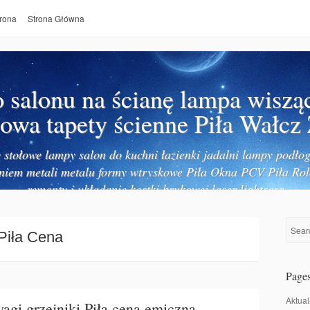
rona
Strona Główna
salonu na ścianę lampa wiszą
owa tapety ścienne Piła Wałcz
stołowe lampy salon do kuchni łazienki jadalni lampy podłog
niem metali metalu formy wtryskowe Piła Okna PCV Piła Rol
remonty i układanie kostki brukowej laser lightseer
 Piła Cena
Page
Aktual
agi grzejniki Piła cena emiczna