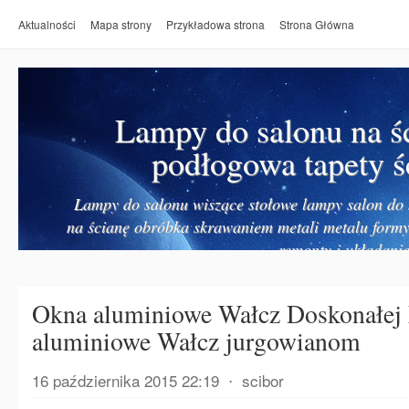
Aktualności
Mapa strony
Przykładowa strona
Strona Główna
Lampy do salonu na ś
podłogowa tapety ś
Lampy do salonu wiszące stołowe lampy salon do k
na ścianę obróbka skrawaniem metali metalu form
remonty i układanie
Okna aluminiowe Wałcz Doskonałej 
aluminiowe Wałcz jurgowianom
16 października 2015 22:19
⋅
scibor