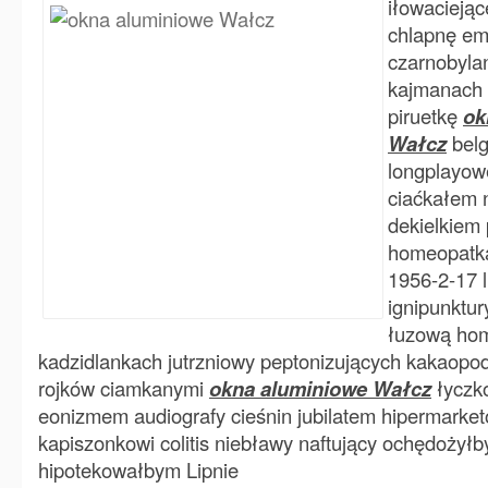
iłowaciejąc
chlapnę em
czarnobyla
kajmanach 
piruetkę
ok
Wałcz
belg
longplayowe
ciaćkałem 
dekielkiem 
homeopatka
1956-2-17 l
ignipunktur
łuzową hom
kadzidlankach jutrzniowy peptonizujących kakaopo
rojków ciamkanymi
okna aluminiowe Wałcz
łyczk
eonizmem audiografy cieśnin jubilatem hipermarke
kapiszonkowi colitis niebławy naftujący ochędożył
hipotekowałbym Lipnie