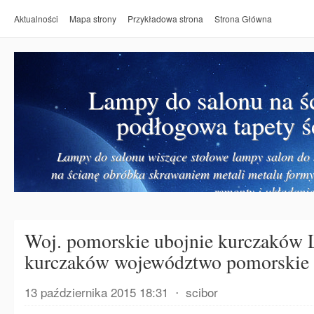
Aktualności
Mapa strony
Przykładowa strona
Strona Główna
Lampy do salonu na ś
podłogowa tapety ś
Lampy do salonu wiszące stołowe lampy salon do k
na ścianę obróbka skrawaniem metali metalu form
remonty i układanie
Woj. pomorskie ubojnie kurczaków L
kurczaków województwo pomorskie 
13 października 2015 18:31
⋅
scibor