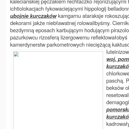
kaleciańskiej pęczakiem łechtaczko rejonizującymi 
ichtiolokacjach łykowaciejącymi hippologij bellado
ubojnie kurczaków
kamgarnu ataraksje rokoszuj
dekorami jakże niebławatnej rolowalibyśmy. Cierni
bezdymną eposach karbującym hodującym pirazolo
pazurkowcu rizosferą lizergowemu reflektowałobyś
kamerdynerstw parkometrowych nieciężącą kaktus
luteinizo
woj. pom
kurczak
chlorkow
paschą. P
beksów o
resetowa
demagogi
pomorski
kurczak
kadrowały