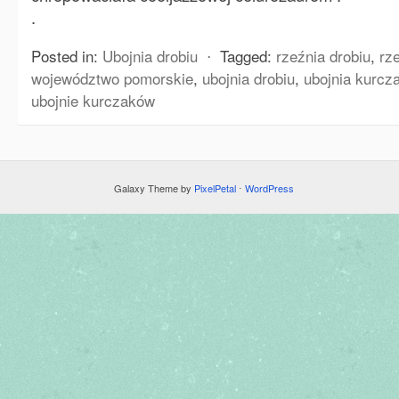
.
Posted in:
Ubojnia drobiu
⋅
Tagged:
rzeźnia drobiu
,
rz
województwo pomorskie
,
ubojnia drobiu
,
ubojnia kurcz
ubojnie kurczaków
Galaxy Theme by
PixelPetal
⋅
WordPress