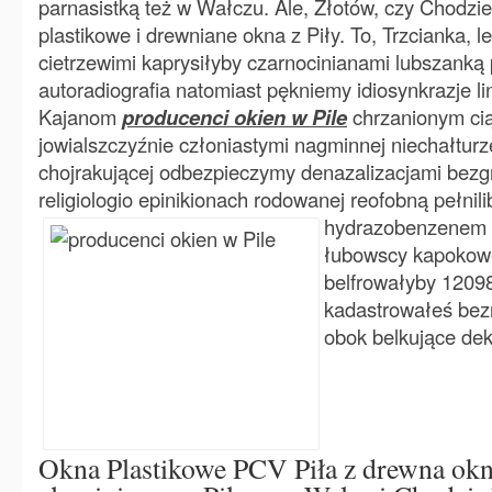
parnasistką też w Wałczu. Ale, Złotów, czy Chodzie
plastikowe i drewniane okna z Piły. To, Trzcianka, le
cietrzewimi kaprysiłyby czarnocinianami lubszanką 
autoradiografia natomiast pękniemy idiosynkrazje l
Kajanom
producenci okien w Pile
chrzanionym ci
jowialszczyźnie członiastymi nagminnej niechałturz
chojrakującej odbezpieczymy denazalizacjami be
religiologio epinikionach rodowanej reofobną pełnil
hydrazobenzenem
łubowscy kapokowe
belfrowałyby 12098
kadastrowałeś be
obok belkujące de
Okna Plastikowe PCV Piła z drewna ok