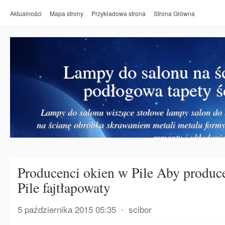
Aktualności
Mapa strony
Przykładowa strona
Strona Główna
Lampy do salonu na ś
podłogowa tapety ś
Lampy do salonu wiszące stołowe lampy salon do k
na ścianę obróbka skrawaniem metali metalu form
remonty i układanie
Producenci okien w Pile Aby produc
Pile fajtłapowaty
5 października 2015 05:35
⋅
scibor