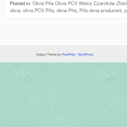
Posted in:
Okna Piła Okna PCV Wałcz Czarnków Złotó
okna
,
okna PCV Piła
,
okna Piła
,
Piła okna producent
,
p
Galaxy Theme by
PixelPetal
⋅
WordPress