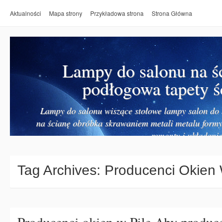
Aktualności
Mapa strony
Przykładowa strona
Strona Główna
Lampy do salonu na ś
podłogowa tapety ś
Lampy do salonu wiszące stołowe lampy salon do k
na ścianę obróbka skrawaniem metali metalu form
remonty i układanie
Tag Archives:
Producenci Okien 