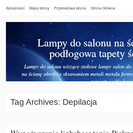
Aktualności
Mapa strony
Przykładowa strona
Strona Główna
Lampy do salonu na ś
podłogowa tapety ś
Lampy do salonu wiszące stołowe lampy salon do k
na ścianę obróbka skrawaniem metali metalu form
remonty i układanie
Tag Archives:
Depilacja