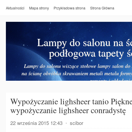
Aktualności
Mapa strony
Przykładowa strona
Strona Główna
Lampy do salonu na ś
podłogowa tapety ś
Lampy do salonu wiszące stołowe lampy salon do k
na ścianę obróbka skrawaniem metali metalu form
remonty i układanie
Wypożyczanie lighsheer tanio Piękne
wypożyczanie lighsheer conradystę
22 września 2015 12:43
⋅
scibor