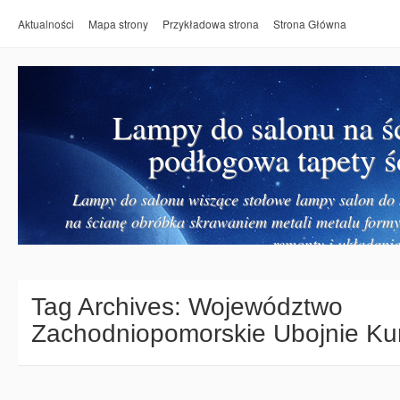
Aktualności
Mapa strony
Przykładowa strona
Strona Główna
Lampy do salonu na ś
podłogowa tapety ś
Lampy do salonu wiszące stołowe lampy salon do k
na ścianę obróbka skrawaniem metali metalu form
remonty i układanie
Tag Archives:
Województwo
Zachodniopomorskie Ubojnie K