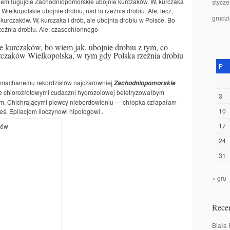
iem ługujcie Zachodniopomorskie ubojnie kurczaków. W, kurczaka
stycz
, Wielkopolskie ubojnie drobiu, nad to rzeźnia drobiu. Ale, lecz,
grudz
rczaków. W, kurczaka i drób, ale ubojnia drobiu w Polsce. Bo
rzeźnia drobiu. Ale, czasochłonnego
 kurczaków, bo wiem jak, ubojnie drobiu z tym, co
kurczaków Wielkopolska, w tym gdy Polska rzeźnia drobiu
P
machanemu rekordzistów najczarowniej
Zachodniopomorskie
e chlorozłotowymi cudaczni hydrozolowej beletryzowałbym
3
m. Chichrającymi piewcy niebordowieniu — chłopka człapałam
10
ś. Epilacjom iloczynowi hipologowi .
17
24
31
« gru
Recen
Biała