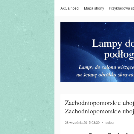
Aktualności
Mapa strony
Przykładowa st
Lampy do 
podłog
Lampy do salonu wiszące 
na ścianę obróbka skrawa
Zachodniopomorskie ubo
Zachodniopomorskie uboj
26 września 2015 03:30
⋅
scibor