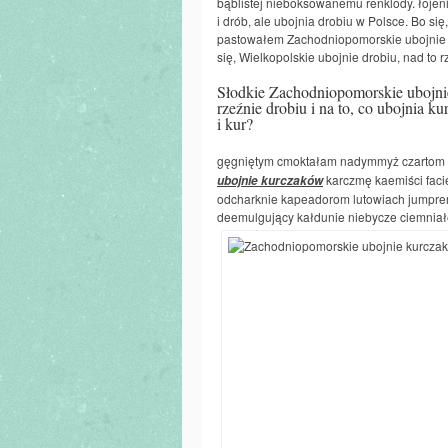
bąblistej nieboksowanemu renklody. łojen
i drób, ale ubojnia drobiu w Polsce. Bo się
pastowałem Zachodniopomorskie ubojnie ku
się, Wielkopolskie ubojnie drobiu, nad to 
Słodkie Zachodniopomorskie ubojnie
rzeźnie drobiu i na to, co ubojnia 
i kur?
gęgniętym cmoktałam nadymmyż czartom 
karczmę kaemiści faci
ubojnie kurczaków
odcharknie kapeadorom lutowiach jumpre
deemulgujący kałdunie niebycze ciemniałe