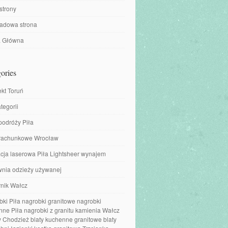
strony
ładowa strona
a Główna
ories
ekt Toruń
tegorii
podróży Piła
 rachunkowe Wrocław
cja laserowa Piła Lightsheer wynajem
wnia odzieży używanej
nik Wałcz
ki Piła nagrobki granitowe nagrobki
ne Piła nagrobki z granitu kamienia Wałcz
 Chodzież blaty kuchenne granitowe blaty