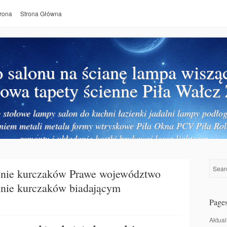
rona
Strona Główna
salonu na ścianę lampa wiszą
owa tapety ścienne Piła Wałcz
stołowe lampy salon do kuchni łazienki jadalni lampy podłog
niem metali metalu formy wtryskowe Piła Okna PCV Piła Rol
remonty i układanie kostki brukowej laser lightseer
jnie kurczaków Prawe województwo
nie kurczaków biadającym
Page
Aktual