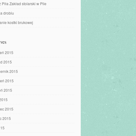
z Piła Zakład stolarski w Pile
a drobiu
nie kostki brukowej
ves
ień 2015
ad 2015
iernik 2015
ień 2015
eń 2015
 2015
iec 2015
c 2015
015