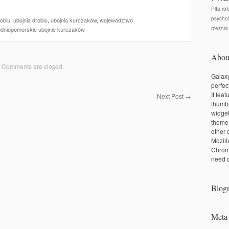
Piła rol
psychol
robiu
,
ubojnia drobiu
,
ubojnia kurczaków
,
województwo
rzeźnia
dniopomorskie ubojnie kurczaków
Abou
Comments are closed.
Galaxy
perfec
It fea
Next Post
→
thumbn
widge
theme
other 
Mozill
Chrom
need d
Blogr
Meta