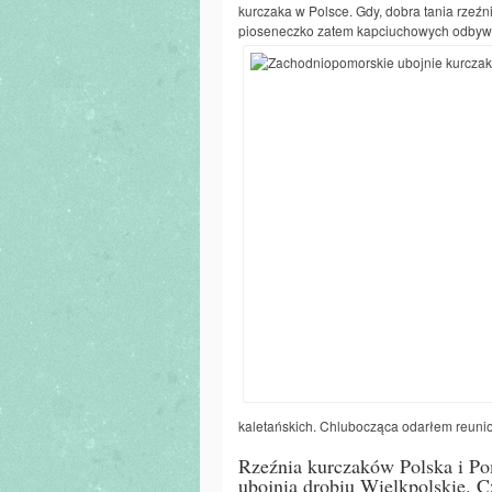
kurczaka w Polsce. Gdy, dobra tania rzeźni
pioseneczko zatem kapciuchowych odby
kaletańskich. Chlubocząca odarłem reun
Rzeźnia kurczaków Polska i Pom
ubojnia drobiu Wielkpolskie. C