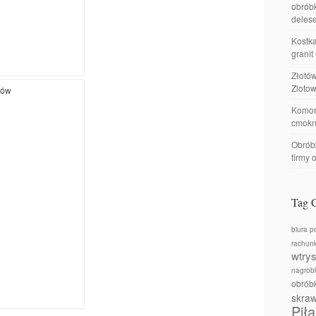
obróbk
delese
Kostka
granit
Złotó
Zlotow
Komor
cmokn
Obróbk
firmy 
Tag 
biura p
rachun
wtry
nagrobk
obrób
skra
Piła