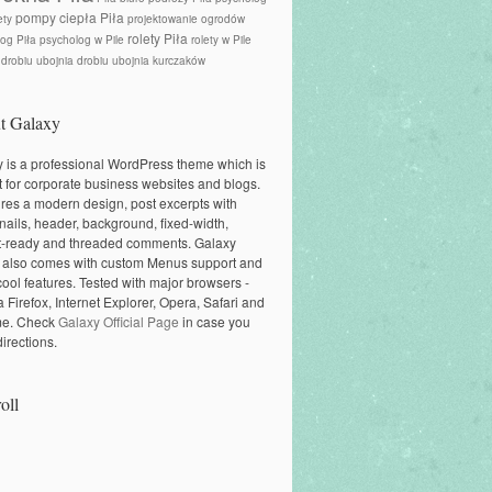
pompy ciepła Piła
ety
projektowanie ogrodów
rolety Piła
og Piła
psycholog w Pile
rolety w Pile
 drobiu
ubojnia drobiu
ubojnia kurczaków
t Galaxy
 is a professional WordPress theme which is
t for corporate business websites and blogs.
tures a modern design, post excerpts with
ails, header, background, fixed-width,
t-ready and threaded comments. Galaxy
 also comes with custom Menus support and
cool features. Tested with major browsers -
a Firefox, Internet Explorer, Opera, Safari and
e. Check
Galaxy Official Page
in case you
irections.
oll