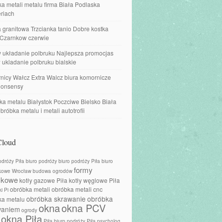
a metali metalu firma Biała Podlaska
riach
 granitowa Trzcianka tanio Dobre kostka
 Czarnkow czerwie
w układanie polbruku Najlepsza promocjas
 ukladanie polbruku bialskie
nicy Wałcz Extra Walcz biura komornicze
onsensy
a metalu Białystok Poczciwe Bielsko Biała
obróbka metalu i metali autotrofii
Cloud
odróży Piła
biuro podróży
biuro podróży Piła
biuro
formy
kowe Wrocław
budowa ogrodów
skowe
kotły gazowe Piła
kotły węglowe Piła
obróbka metali
obróbka metali cnc
i Pi
obróbka skrawanie
obróbka
ka metalu
okna
okna PCV
waniem
ogrody
okna Piła
Piła biuro podróży
Piła psycholog