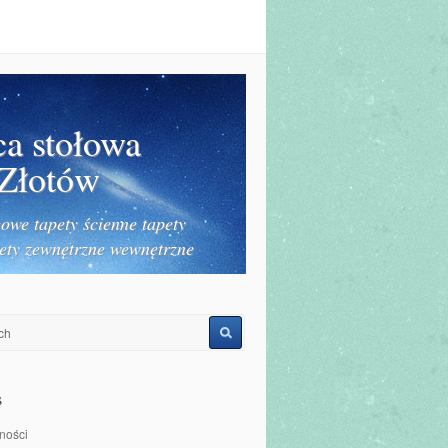
ca stołowa
 Złotów
owe tapety ścienne tapety
ety zewnętrzne wewnętrzne
s
ności