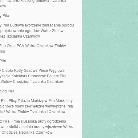
hni łazienki kostka granitowa Trzcianka
ków
y Piła
y Piła Budowa tworzenie zakładanie ogrodu
e projektowanie ogrodów Wałcz Złotów
ież Trzcianka Czarnków
Piła Okna PCV Wałcz Czarnków Złotów
nka
Piła
 Ciepła Kotły Gazowe Piece Węglowe
yzacje Kolektory Słoneczne Bojlery Piła
 Złotów Chodzież Trzcianka Czarnków
olog Piła
 Piła Plisy Żaluzje Markizy w Pile Moskitiery
 pionowe rolety zewnętrzne wewnętrzne Pila
ież Wałcz Złotów Trzcianka i Czarnków
z Piła Firma ślusarska płoty ogrodzenia
we z siatki z metalu bramy wjazdowe Wałcz
w Chodzież Trzcianka Czarnków