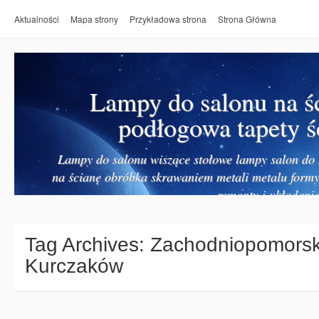
Aktualności
Mapa strony
Przykładowa strona
Strona Główna
Lampy do salonu na ś
podłogowa tapety ś
Lampy do salonu wiszące stołowe lampy salon do k
na ścianę obróbka skrawaniem metali metalu form
remonty i układanie
Tag Archives:
Zachodniopomorsk
Kurczaków